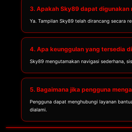
3. Apakah Sky89 dapat digunakan 
Ya. Tampilan Sky89 telah dirancang secara r
4. Apa keunggulan yang tersedia d
Sky89 mengutamakan navigasi sederhana, sist
5. Bagaimana jika pengguna menga
Pengguna dapat menghubungi layanan bantuan
dialami.