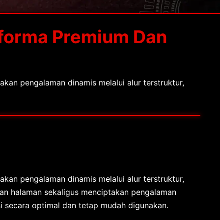
rforma Premium Dan
an pengalaman dinamis melalui alur terstruktur,
an pengalaman dinamis melalui alur terstruktur,
ruhan halaman sekaligus menciptakan pengalaman
i secara optimal dan tetap mudah digunakan.