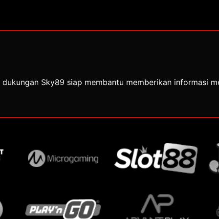
m dukungan Sky89 siap membantu memberikan informasi mel