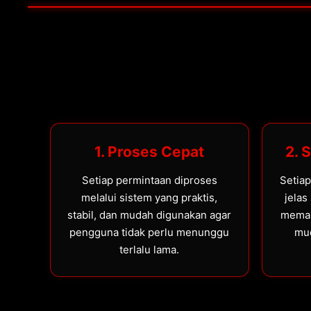
1. Proses Cepat
2. 
Setiap permintaan diproses
Setiap
melalui sistem yang praktis,
jelas
stabil, dan mudah digunakan agar
meman
pengguna tidak perlu menunggu
mu
terlalu lama.