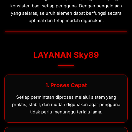
konsisten bagi setiap pengguna. Dengan pengelolaan
yang selaras, seluruh elemen dapat berfungsi secara
optimal dan tetap mudah digunakan.
LAYANAN Sky89
1. Proses Cepat
Setiap permintaan diproses melalui sistem yang
praktis, stabil, dan mudah digunakan agar pengguna
tidak perlu menunggu terlalu lama.